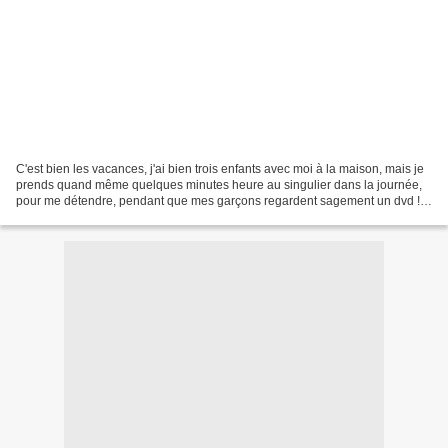
C'est bien les vacances, j'ai bien trois enfants avec moi à la maison, mais je
prends quand même quelques minutes heure au singulier dans la journée,
pour me détendre, pendant que mes garçons regardent sagement un dvd !
Je m'arrange pour leur proposer...