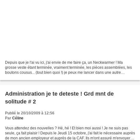
Depuis que je l'ai vu ici, j'ai envie de me faire ça, un Neckwarmer ! Ma
grosse veste étant terminée, vraiment terminée, les pièces assemblées, les
boutons cousus... (tout bien quoi !) je peux me lancer dans une autre
aventure. Les photos arrivent ! Alors,...
Administration je te deteste ! Grd mnt de
solitude # 2
Publié le 20/10/2009 à 12:56
Par
Céline
Vous attendez des nouvelles ? Hé, hé ! Et bien moi aussi ! Je ne suis pas
seule, ça fait plaisir ! Depuis le Jeudi 15 octobre, j'ai fait le nécessaire auprès
de mon ancien employeur et auprès de la CAF. Ils m'ont assuré m'envoyer