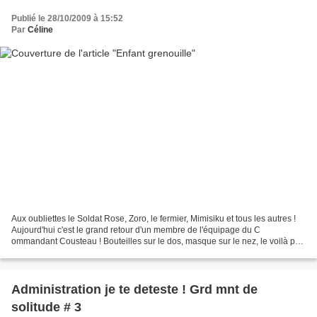
Publié le 28/10/2009 à 15:52
Par
Céline
Aux oubliettes le Soldat Rose, Zoro, le fermier, Mimisiku et tous les autres !
Aujourd'hui c'est le grand retour d'un membre de l'équipage du C
ommandant Cousteau ! Bouteilles sur le dos, masque sur le nez, le voilà prêt
à explorer les fonds marins et...
Administration je te deteste ! Grd mnt de
solitude # 3