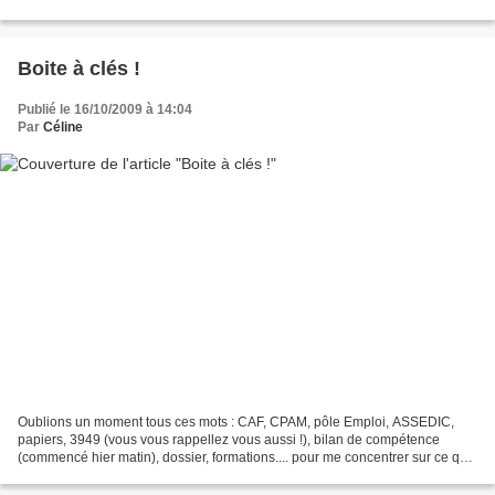
les papiers le soir même....
Boite à clés !
Publié le 16/10/2009 à 14:04
Par
Céline
Oublions un moment tous ces mots : CAF, CPAM, pôle Emploi, ASSEDIC,
papiers, 3949 (vous vous rappellez vous aussi !), bilan de compétence
(commencé hier matin), dossier, formations.... pour me concentrer sur ce qui
me plait ! Me plait vraiment ! Vous...