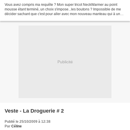
Vous avez compris ma requête ? Mon super tricot NeckWarmer au point
mousse étant terminé, un choix s'impose...les boutons ? Impossible de me
décider sachant que c'est pour aller avec mon nouveau manteau qui à un
léger "petit coté armée"... J'ai ma petite...
Publicité
Veste - La Droguerie # 2
Publié le 25/10/2009 à 12:38
Par
Céline