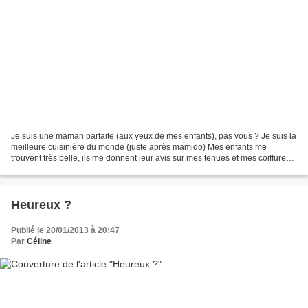
Je suis une maman parfaite (aux yeux de mes enfants), pas vous ? Je suis la
meilleure cuisinière du monde (juste après mamido) Mes enfants me
trouvent très belle, ils me donnent leur avis sur mes tenues et mes coiffures !
Ils admirent béatement mes qualités...
Heureux ?
Publié le 20/01/2013 à 20:47
Par
Céline