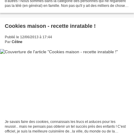
d'autres ! Nous sommes dans la catégorie des personnes qui ne regardent
pas la télé (en général) en famille. Non pas qu'il y ait des milliers de choses
à faire de mieux, ça c'est...
Cookies maison - recette inratable !
Publié le 12/06/2013 à 17:44
Par
Céline
Je savais faire des cookies, connaissais les trucs et astuces pour les
reussir... mais ne pensais pas obtenir un tel succès près des enfants ! C'est
officiel, je suis la meilleure cuisinière de...la ville, du monde ou de la