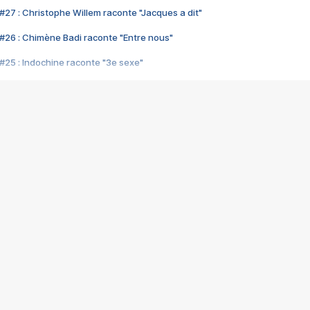
#27 : Christophe Willem raconte "Jacques a dit"
#26 : Chimène Badi raconte "Entre nous"
#25 : Indochine raconte "3e sexe"
#24 : Zaho raconte "C'est chelou"
#23 : Patrick Bruel raconte "Au café des délices"
#22 : Kyo raconte "Le chemin"
#21 : Nolwenn Leroy raconte "Cassé"
#20 : Patrick Hernandez raconte "Born to be alive"
#19 : Lorie raconte "Près de moi"
#18 : Michael Jones raconte "A nos actes manqués" (avec Jean-Jacque
#17 : Khaled raconte "Aïcha"
#16 : Corneille raconte "Parce qu'on vient de loin"