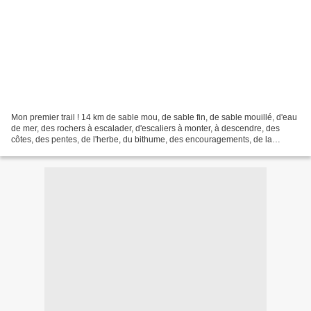
Mon premier trail ! 14 km de sable mou, de sable fin, de sable mouillé, d'eau
de mer, des rochers à escalader, d'escaliers à monter, à descendre, des
côtes, des pentes, de l'herbe, du bithume, des encouragements, de la
douleur, du plaisir et de magnifiques...