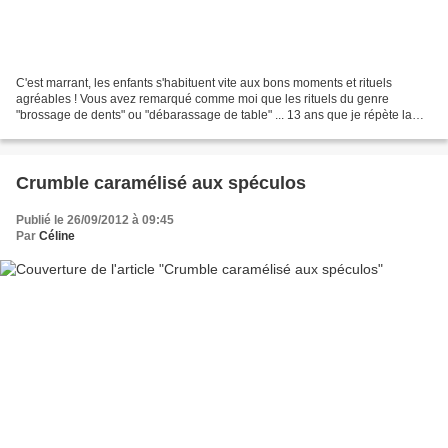
C'est marrant, les enfants s'habituent vite aux bons moments et rituels
agréables ! Vous avez remarqué comme moi que les rituels du genre
"brossage de dents" ou "débarassage de table" ... 13 ans que je répète la
même chose et toujours pas assimilé ! Le...
Crumble caramélisé aux spéculos
Publié le 26/09/2012 à 09:45
Par
Céline